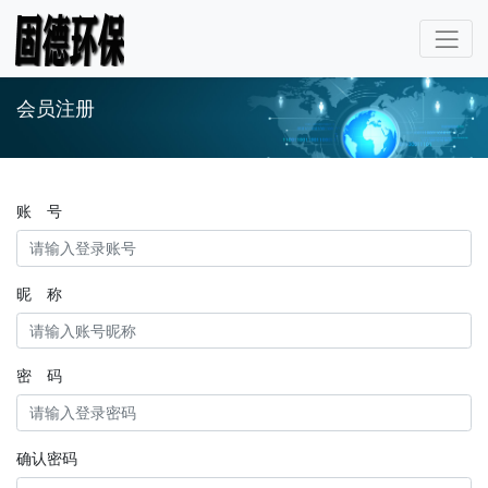
会员注册
账 号
昵 称
密 码
确认密码